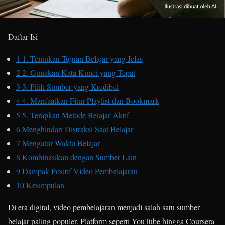
Daftar Isi
1
1. Tentukan Tujuan Belajar yang Jelas
2
2. Gunakan Kata Kunci yang Tepat
3
3. Pilih Sumber yang Kredibel
4
4. Manfaatkan Fitur Playlist dan Bookmark
5
5. Terapkan Metode Belajar Aktif
6
Menghindari Distraksi Saat Belajar
7
Mengatur Waktu Belajar
8
Kombinasikan dengan Sumber Lain
9
Dampak Positif Video Pembelajaran
10
Kesimpulan
Di era digital, video pembelajaran menjadi salah satu sumber
belajar paling populer. Platform seperti YouTube hingga Coursera