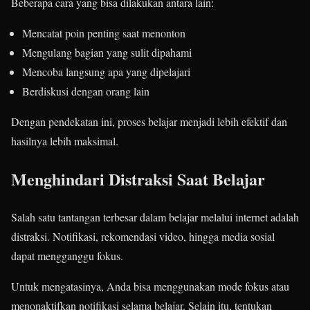
Beberapa cara yang bisa dilakukan antara lain:
Mencatat poin penting saat menonton
Mengulang bagian yang sulit dipahami
Mencoba langsung apa yang dipelajari
Berdiskusi dengan orang lain
Dengan pendekatan ini, proses belajar menjadi lebih efektif dan
hasilnya lebih maksimal.
Menghindari Distraksi Saat Belajar
Salah satu tantangan terbesar dalam belajar melalui internet adalah
distraksi. Notifikasi, rekomendasi video, hingga media sosial
dapat mengganggu fokus.
Untuk mengatasinya, Anda bisa menggunakan mode fokus atau
menonaktifkan notifikasi selama belajar. Selain itu, tentukan