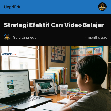
UnpriEdu
Strategi Efektif Cari Video Belajar
Guru Unpriedu
4 months ago