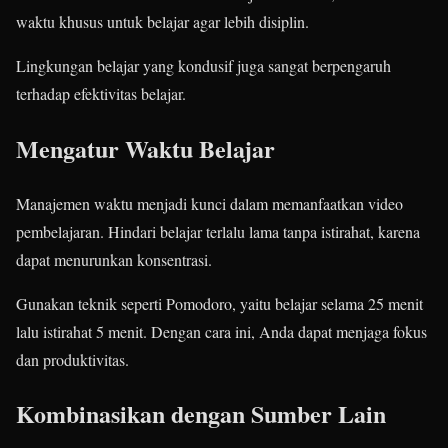
waktu khusus untuk belajar agar lebih disiplin.
Lingkungan belajar yang kondusif juga sangat berpengaruh
terhadap efektivitas belajar.
Mengatur Waktu Belajar
Manajemen waktu menjadi kunci dalam memanfaatkan video
pembelajaran. Hindari belajar terlalu lama tanpa istirahat, karena
dapat menurunkan konsentrasi.
Gunakan teknik seperti Pomodoro, yaitu belajar selama 25 menit
lalu istirahat 5 menit. Dengan cara ini, Anda dapat menjaga fokus
dan produktivitas.
Kombinasikan dengan Sumber Lain