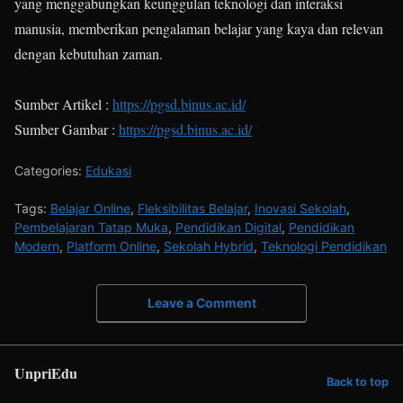
yang menggabungkan keunggulan teknologi dan interaksi
manusia, memberikan pengalaman belajar yang kaya dan relevan
dengan kebutuhan zaman.
Sumber Artikel :
https://pgsd.binus.ac.id/
Sumber Gambar :
https://pgsd.binus.ac.id/
Categories:
Edukasi
Tags:
Belajar Online
,
Fleksibilitas Belajar
,
Inovasi Sekolah
,
Pembelajaran Tatap Muka
,
Pendidikan Digital
,
Pendidikan
Modern
,
Platform Online
,
Sekolah Hybrid
,
Teknologi Pendidikan
Leave a Comment
UnpriEdu
Back to top