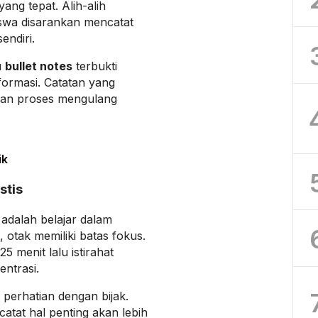
ang tepat. Alih-alih
siswa disarankan mencatat
endiri.
u
bullet notes
terbukti
ormasi. Catatan yang
kan proses mengulang
ik
stis
adalah belajar dalam
 otak memiliki batas fokus.
25 menit lalu istirahat
ntrasi.
 perhatian dengan bijak.
tat hal penting akan lebih