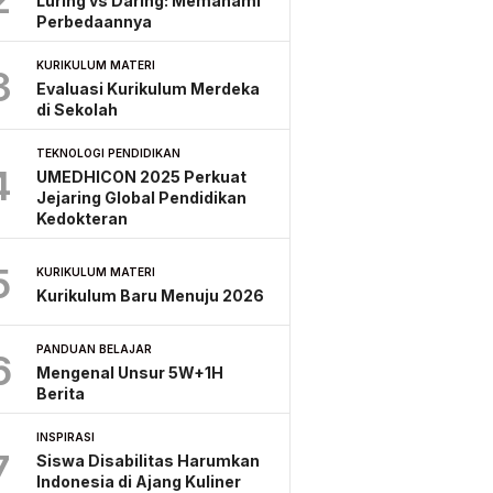
Luring vs Daring: Memahami
Perbedaannya
KURIKULUM MATERI
3
Evaluasi Kurikulum Merdeka
di Sekolah
TEKNOLOGI PENDIDIKAN
4
UMEDHICON 2025 Perkuat
Jejaring Global Pendidikan
Kedokteran
5
KURIKULUM MATERI
Kurikulum Baru Menuju 2026
PANDUAN BELAJAR
6
Mengenal Unsur 5W+1H
Berita
INSPIRASI
7
Siswa Disabilitas Harumkan
Indonesia di Ajang Kuliner