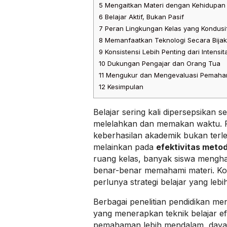
5
Mengaitkan Materi dengan Kehidupan 
6
Belajar Aktif, Bukan Pasif
7
Peran Lingkungan Kelas yang Kondusi
8
Memanfaatkan Teknologi Secara Bijak
9
Konsistensi Lebih Penting dari Intensit
10
Dukungan Pengajar dan Orang Tua
11
Mengukur dan Mengevaluasi Pemah
12
Kesimpulan
Belajar sering kali dipersepsikan s
melelahkan dan memakan waktu. P
keberhasilan akademik bukan terle
melainkan pada
efektivitas meto
ruang kelas, banyak siswa mengha
benar-benar memahami materi. Kon
perlunya strategi belajar yang lebi
Berbagai penelitian pendidikan m
yang menerapkan teknik belajar ef
pemahaman lebih mendalam, daya i