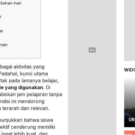
Sehari-hari
f
as
aman
ebagai aktivitas yang
WIDG
adahal, kunci utama
tak pada lamanya belajar,
de yang digunakan
. Di
biskan jam pelajaran tanpa
disi ini mendorong
h terarah dan relevan.
enunjukkan bahwa siswa
UR
ektif cenderung memiliki
ngat lebih kuat, dan