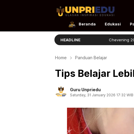
UnpriEdu
Ulasan Inspirasi Edukasi
Beranda
Edukasi
P
Ellita Lulus dengan Prestasi
HEADLINE
Chevening 2026 Resmi Di
Home
Panduan Belajar
Tips Belajar Lebi
Guru Unpriedu
Saturday, 31 January 2026 17:32 WIB