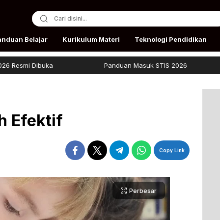
anduan Belajar
Kurikulum Materi
Teknologi Pendidikan
buka
Panduan Masuk STIS 2026
Beasis
h Efektif
Copy Link
Perbesar