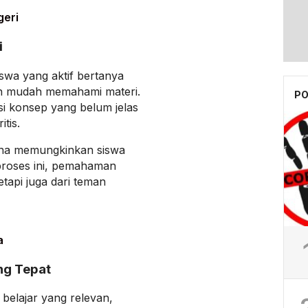
geri
i
iswa yang aktif bertanya
bih mudah memahami materi.
PO
i konsep yang belum jelas
tis.
rena memungkinkan siswa
 proses ini, pemahaman
etapi juga dari teman
a
ng Tepat
belajar yang relevan,