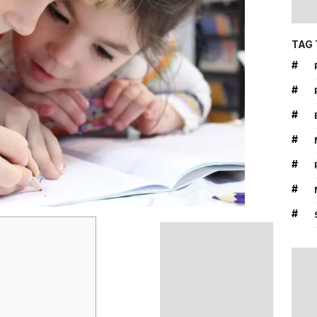
TAG
#
#
#
#
#
#
#