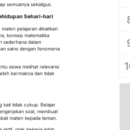
ap semuanya sekaligus.
hidupan Sehari-hari
materi pelajaran dikaitkan
ya, konsep matematika
an sederhana dalam
aran sains dengan fenomena
1
tu siswa melihat relevansi
 lebih bermakna dan tidak
kali tidak cukup. Belajar
 mengerjakan soal, membuat
ali materi kepada teman.
aktif, otak bekerja lebih