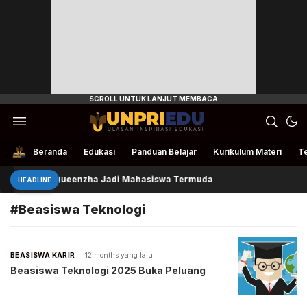
Ulasan Inspirasi Edukasi
UnpriEdu
Beranda
Edukasi
Panduan Belajar
Kurikulum Materi
Te
Queenzha Jadi Mahasiswa Termuda
HEADLINE
#Beasiswa Teknologi
BEASISWA KARIR
12 months yang lalu
Beasiswa Teknologi 2025 Buka Peluang