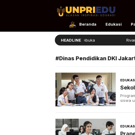
UnpriEdu
Ulasan Inspirasi Edukasi
Beranda
Edukasi
P
Beasiswa BSI Afirmasi Dibuka
HEADLINE
Rivan B
#Dinas Pendidikan DKI Jakar
EDUKAS
Sekol
Progra
siswa u
EDUKAS
Prap