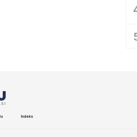
du
Indeks