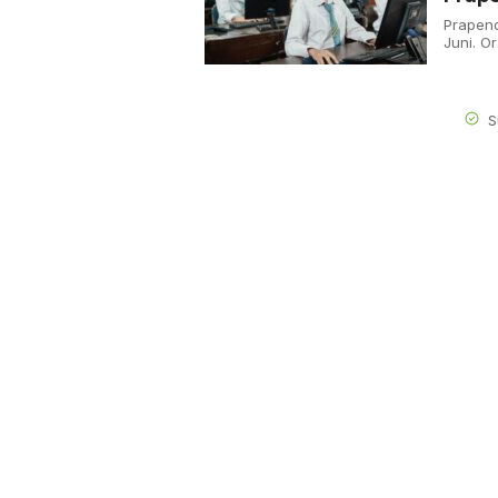
Prapend
Juni. O
S