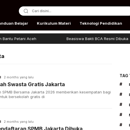
anduan Belajar
Kurikulum Materi
Teknologi Pendidikan
antu Petani Aceh
Beasiswa Bakti BCA Resmi Dibuka
ta
TAG
I
2 months yang lalu
ah Swasta Gratis Jakarta
#
m SPMB Bersama Jakarta 2026 memberikan kesempatan bagi
#
ntuk bersekolah gratis di
#
#
I
2 months yang lalu
#
endaftaran SPMB Jakarta Dibuka