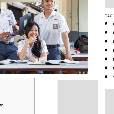
TAG
#
#
#
#
#
#
#
is