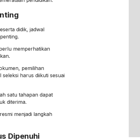
emerataan pendidikan.
nting
serta didik, jadwal
penting.
 perlu memperhatikan
pkan.
 dokumen, pemilihan
eleksi harus diikuti sesuai
lah satu tahapan dapat
k diterima.
resmi menjadi langkah
us Dipenuhi