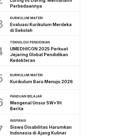
Luring vs Daring: Memahami
Perbedaannya
KURIKULUM MATERI
3
Evaluasi Kurikulum Merdeka
di Sekolah
TEKNOLOGI PENDIDIKAN
4
UMEDHICON 2025 Perkuat
Jejaring Global Pendidikan
Kedokteran
5
KURIKULUM MATERI
Kurikulum Baru Menuju 2026
PANDUAN BELAJAR
6
Mengenal Unsur 5W+1H
Berita
INSPIRASI
7
Siswa Disabilitas Harumkan
Indonesia di Ajang Kuliner