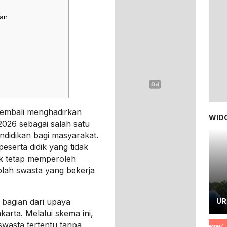
kan
kembali menghadirkan
WIDG
26 sebagai salah satu
ndidikan bagi masyarakat.
serta didik yang tidak
uk tetap memperoleh
kolah swasta yang bekerja
bagian dari upaya
UR
arta. Melalui skema ini,
 swasta tertentu tanpa