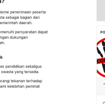
a?
sme penerimaan peserta
ta sebagai bagian dari
pemerintah daerah.
memenuhi persyaratan dapat
PO
dengan dukungan
ah.
ik
s pendidikan sekaligus
swasta yang tersedia.
rangi tekanan terhadap
lami kelebihan peminat