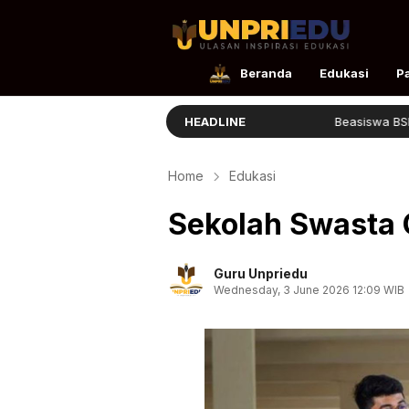
UnpriEdu
Ulasan Inspirasi Edukasi
Beranda
Edukasi
P
Panduan Masuk STIS 2026
HEADLINE
Beasiswa BSI Afirmasi Di
Home
Edukasi
Sekolah Swasta 
Guru Unpriedu
Wednesday, 3 June 2026 12:09 WIB