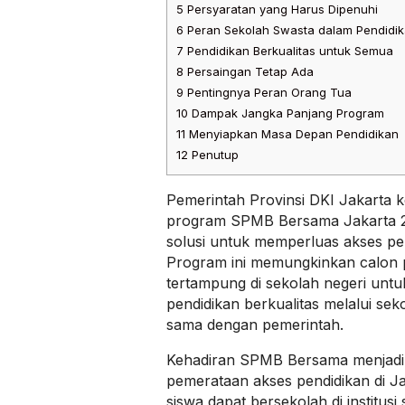
5
Persyaratan yang Harus Dipenuhi
6
Peran Sekolah Swasta dalam Pendidi
7
Pendidikan Berkualitas untuk Semua
8
Persaingan Tetap Ada
9
Pentingnya Peran Orang Tua
10
Dampak Jangka Panjang Program
11
Menyiapkan Masa Depan Pendidikan
12
Penutup
Pemerintah Provinsi DKI Jakarta 
program SPMB Bersama Jakarta 20
solusi untuk memperluas akses pe
Program ini memungkinkan calon pe
tertampung di sekolah negeri unt
pendidikan berkualitas melalui se
sama dengan pemerintah.
Kehadiran SPMB Bersama menjadi 
pemerataan akses pendidikan di Jak
siswa dapat bersekolah di institusi