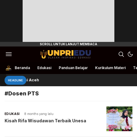
Ulasan Inspirasi Edukasi
UnpriEdu
Beranda
Edukasi
Panduan Belajar
Kurikulum Materi
Te
 Bantu Petani Aceh
HEADLINE
#Dosen PTS
EDUKASI
8 months yang lalu
Kisah Rifa Wisudawan Terbaik Unesa