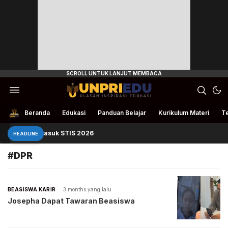
Ulasan Inspirasi Edukasi
UnpriEdu
Beranda
Edukasi
Panduan Belajar
Kurikulum Materi
Te
Panduan Masuk STIS 2026
HEADLINE
#DPR
BEASISWA KARIR
3 months yang lalu
Josepha Dapat Tawaran Beasiswa