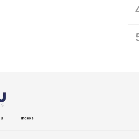
du
Indeks