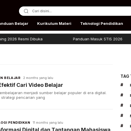
anduan Belajar
Kurikulum Materi
Teknologi Pendidikan
 2026 Resmi Dibuka
Panduan Masuk STIS 2026
TAG
N BELAJAR
2 months yang lalu
Efektif Cari Video Belajar
#
embelajaran menjadi sumber belajar populer di era digital.
#
strategi pencarian yang
#
#
OGI PENDIDIKAN
11 months yang lalu
#
formasi Digital dan Tantangan Mahasiswa