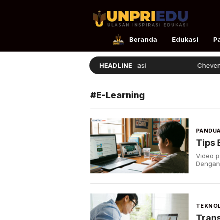
UnpriEdu
Ulasan Inspirasi Edukasi
Beranda
Edukasi
P
Ellita Lulus dengan Prestasi
HEADLINE
Chevening
#E-Learning
PANDUA
Tips 
Video p
Dengan 
TEKNOL
Trans