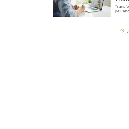
Transf
peluang
S