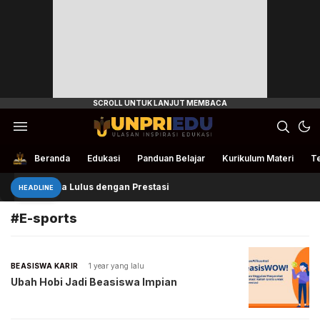
Ulasan Inspirasi Edukasi
UnpriEdu
Beranda
Edukasi
Panduan Belajar
Kurikulum Materi
Te
Ellita Lulus dengan Prestasi
HEADLINE
#E-sports
BEASISWA KARIR
1 year yang lalu
Ubah Hobi Jadi Beasiswa Impian