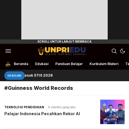
Ulasan Inspirasi Edukasi
UnpriEdu
Beranda
Edukasi
Panduan Belajar
Kurikulum Materi
Te
Panduan Masuk STIS 2026
HEADLINE
#Guinness World Records
TEKNOLOGI PENDIDIKAN
9 months yang lalu
Pelajar Indonesia Pecahkan Rekor AI