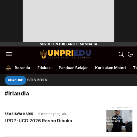
Ulasan Inspirasi Edukasi
UnpriEdu
Beranda
Edukasi
Panduan Belajar
Kurikulum Materi
Te
duan Masuk STIS 2026
HEADLINE
#Irlandia
BEASISWA KARIR
4 months yang lalu
LPDP-UCD 2026 Resmi Dibuka