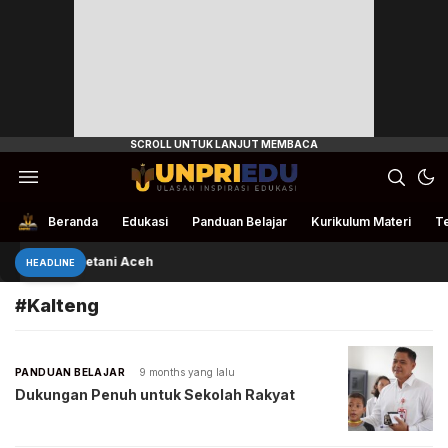
Ulasan Inspirasi Edukasi
UnpriEdu
Beranda
Edukasi
Panduan Belajar
Kurikulum Materi
Te
ivan Bantu Petani Aceh
HEADLINE
#Kalteng
PANDUAN BELAJAR
9 months yang lalu
Dukungan Penuh untuk Sekolah Rakyat