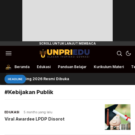
Ulasan Inspirasi Edukasi
UnpriEdu
Beranda
Edukasi
Panduan Belajar
Kurikulum Materi
Te
Chevening 2026 Resmi Dibuka
HEADLINE
#Kebijakan Publik
EDUKASI
5 months yang lalu
Viral Awardee LPDP Disorot