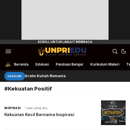
Ulasan Inspirasi Edukasi
UnpriEdu
Beranda
Edukasi
Panduan Belajar
Kurikulum Materi
Te
4 Beasiswa Gratis Kuliah Romania
HEADLINE
#Kekuatan Positif
INSPIRASI
1 year yang lalu
Kekuatan Kecil Bernama Inspirasi