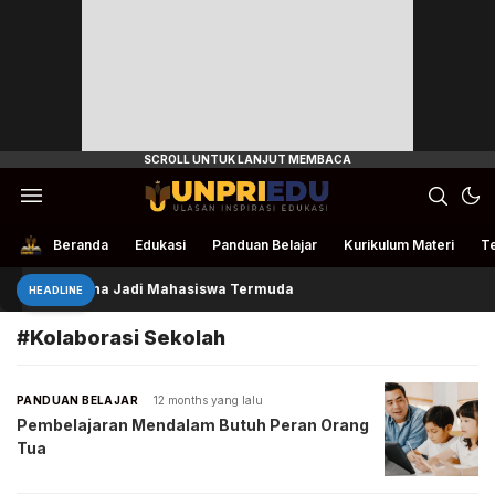
Ulasan Inspirasi Edukasi
UnpriEdu
Beranda
Edukasi
Panduan Belajar
Kurikulum Materi
Te
Queenzha Jadi Mahasiswa Termuda
HEADLINE
#Kolaborasi Sekolah
PANDUAN BELAJAR
12 months yang lalu
Pembelajaran Mendalam Butuh Peran Orang
Tua