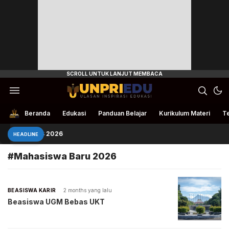
Ulasan Inspirasi Edukasi
UnpriEdu
Beranda
Edukasi
Panduan Belajar
Kurikulum Materi
Te
 Masuk STIS 2026
HEADLINE
#Mahasiswa Baru 2026
BEASISWA KARIR
2 months yang lalu
Beasiswa UGM Bebas UKT