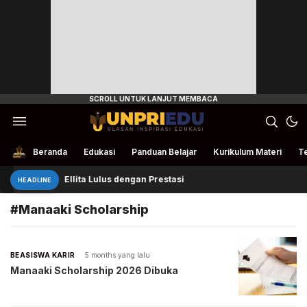
Ulasan Inspirasi Edukasi
UnpriEdu
Beranda
Edukasi
Panduan Belajar
Kurikulum Materi
Te
Ellita Lulus dengan Prestasi
HEADLINE
#Manaaki Scholarship
BEASISWA KARIR
5 months yang lalu
Manaaki Scholarship 2026 Dibuka