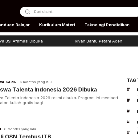
anduan Belajar
Kurikulum Materi
Teknologi Pendidikan
SI Afirmasi Dibuka
Rivan Bantu Petani Aceh
TAG
WA KARIR
6 months yang lalu
swa Talenta Indonesia 2026 Dibuka
#
a Talenta Indonesia 2026 resmi dibuka. Program ini memberi
#
tan kuliah gratis bagi
#
#
I
6 months yang lalu
#
li OSN Tembus ITB