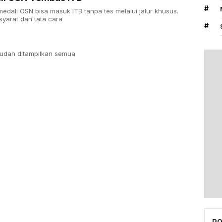
#
medali OSN bisa masuk ITB tanpa tes melalui jalur khusus.
 syarat dan tata cara
#
udah ditampilkan semua
PO