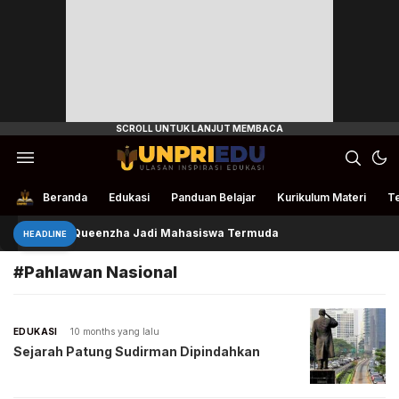
Ulasan Inspirasi Edukasi
UnpriEdu
Beranda
Edukasi
Panduan Belajar
Kurikulum Materi
Te
Queenzha Jadi Mahasiswa Termuda
HEADLINE
#Pahlawan Nasional
EDUKASI
10 months yang lalu
Sejarah Patung Sudirman Dipindahkan