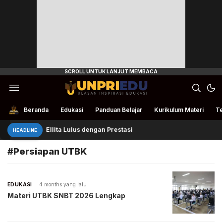
Ulasan Inspirasi Edukasi
UnpriEdu
Beranda
Edukasi
Panduan Belajar
Kurikulum Materi
Te
Ellita Lulus dengan Prestasi
HEADLINE
#Persiapan UTBK
EDUKASI
4 months yang lalu
Materi UTBK SNBT 2026 Lengkap