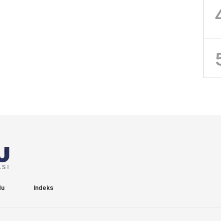
du
Indeks