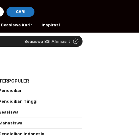
CARI
Beasiswa Karir
Inspirasi
Beasiswa BSI Afirmasi Dibuka
Rivan Bantu Pet
 TERPOPULER
Pendidikan
Pendidikan Tinggi
Beasiswa
Mahasiswa
Pendidikan Indonesia