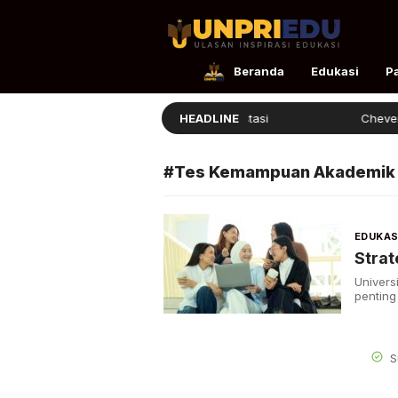
UnpriEdu
Ulasan Inspirasi Edukasi
Beranda
Edukasi
P
Ellita Lulus dengan Prestasi
HEADLINE
Chevening
#Tes Kemampuan Akademik
EDUKAS
Stra
Univers
penting
S