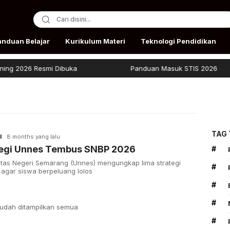
anduan Belajar
Kurikulum Materi
Teknologi Pendidikan
 2026 Resmi Dibuka
Panduan Masuk STIS 2026
TAG
I
8 months yang lalu
tegi Unnes Tembus SNBP 2026
#
itas Negeri Semarang (Unnes) mengungkap lima strategi
#
 agar siswa berpeluang lolos
#
#
udah ditampilkan semua
#