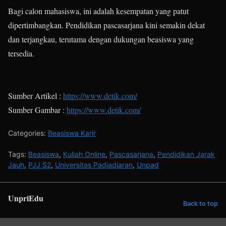
Bagi calon mahasiswa, ini adalah kesempatan yang patut
dipertimbangkan. Pendidikan pascasarjana kini semakin dekat
dan terjangkau, terutama dengan dukungan beasiswa yang
tersedia.
Sumber Artikel :
https://www.detik.com/
Sumber Gambar :
https://www.detik.com/
Categories:
Beasiswa Karir
Tags:
Beasiswa
,
Kuliah Online
,
Pascasarjana
,
Pendidikan Jarak
Jauh
,
PJJ S2
,
Universitas Padjadjaran
,
Unpad
UnpriEdu
Back to top