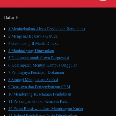
Daftar Isi
1
Meningkatkan Akses Pendidikan Berkualitas
2
Mengenal Beasiswa Garuda
3
Gelombang II Masih Dibuka
4
Manfaat yang Ditawarkan
5
Dukungan untuk Siswa Berprestasi
6
Kesempatan Menuju Kampus Unggulan
7
Pentingnya Persiapan Dokumen
8
Strategi Menghadapi Seleksi
9
Beasiswa dan Pengembangan SDM
10
Mendorong Kesetaraan Pendidikan
11
Persaingan Global Semakin Ketat
12
Peran Beasiswa dalam Membangun Karier
13
Jadwal Pendaftaran Perlu Diperhatikan