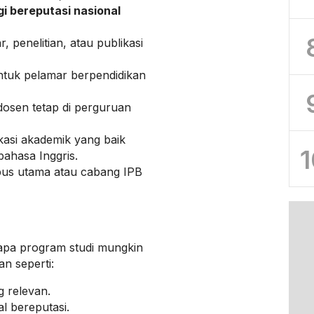
gi bereputasi nasional
 penelitian, atau publikasi
ntuk pelamar berpendidikan
 dosen tetap di perguruan
asi akademik yang baik
1
ahasa Inggris.
pus utama atau cabang IPB
rapa program studi mungkin
n seperti:
g relevan.
al bereputasi.