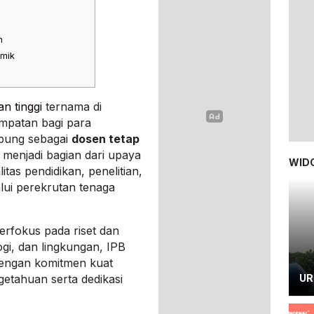
n
emik
n tinggi
ternama di
mpatan bagi para
bung sebagai
dosen tetap
i menjadi bagian dari upaya
WIDG
tas pendidikan, penelitian,
lui perekrutan tenaga
berfokus pada riset dan
ogi, dan lingkungan, IPB
 dengan komitmen kuat
etahuan serta dedikasi
UR