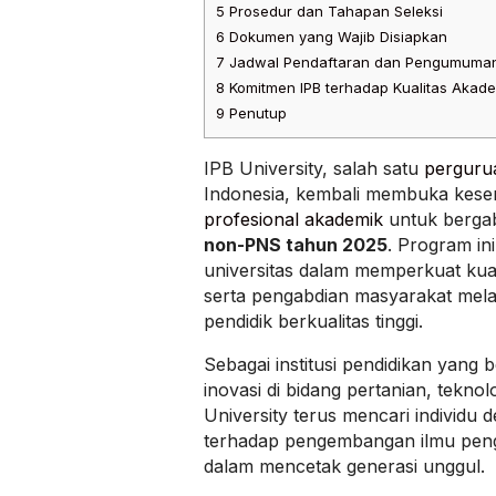
5
Prosedur dan Tahapan Seleksi
6
Dokumen yang Wajib Disiapkan
7
Jadwal Pendaftaran dan Pengumuma
8
Komitmen IPB terhadap Kualitas Akad
9
Penutup
IPB University, salah satu
pergurua
Indonesia, kembali membuka kese
profesional akademik
untuk berga
non-PNS tahun 2025
. Program in
universitas dalam memperkuat kuali
serta pengabdian masyarakat mela
pendidik berkualitas tinggi.
Sebagai institusi pendidikan yang 
inovasi di bidang pertanian, teknol
University terus mencari individu
terhadap pengembangan ilmu peng
dalam mencetak generasi unggul.