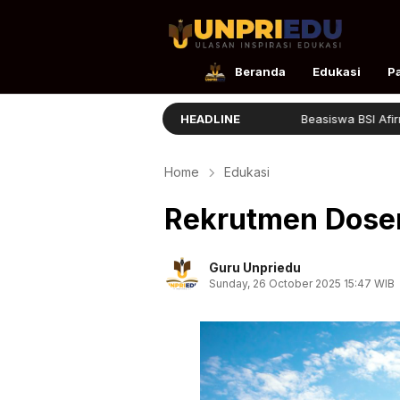
UnpriEdu
Ulasan Inspirasi Edukasi
Beranda
Edukasi
P
anduan Masuk STIS 2026
HEADLINE
Beasiswa BSI Afirmasi Dibuka
Home
Edukasi
Rekrutmen Dosen
Guru Unpriedu
Sunday, 26 October 2025 15:47 WIB