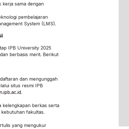
k kerja sama dengan
nologi pembelajaran
 Management System (LMS).
si
tap IPB University 2025
dan berbasis merit. Berikut
endaftaran dan mengunggah
lui situs resmi IPB
.ipb.ac.id
.
a kelengkapan berkas serta
n kebutuhan fakultas.
ertulis yang mengukur