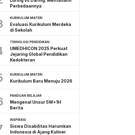
Luring vs Daring: Memahami
Perbedaannya
KURIKULUM MATERI
3
Evaluasi Kurikulum Merdeka
di Sekolah
TEKNOLOGI PENDIDIKAN
4
UMEDHICON 2025 Perkuat
Jejaring Global Pendidikan
Kedokteran
5
KURIKULUM MATERI
Kurikulum Baru Menuju 2026
PANDUAN BELAJAR
6
Mengenal Unsur 5W+1H
Berita
INSPIRASI
7
Siswa Disabilitas Harumkan
Indonesia di Ajang Kuliner