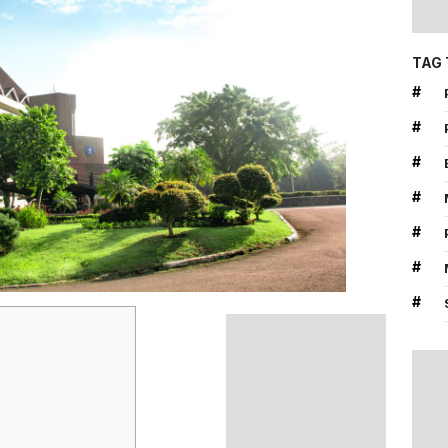
TAG
#
#
#
#
#
#
#