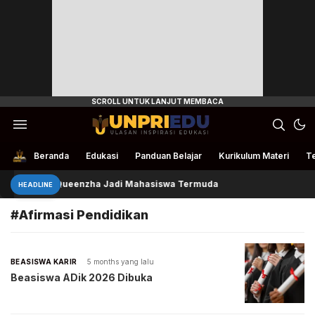
Ulasan Inspirasi Edukasi
UnpriEdu
Beranda
Edukasi
Panduan Belajar
Kurikulum Materi
Te
Queenzha Jadi Mahasiswa Termuda
HEADLINE
#Afirmasi Pendidikan
BEASISWA KARIR
5 months yang lalu
Beasiswa ADik 2026 Dibuka