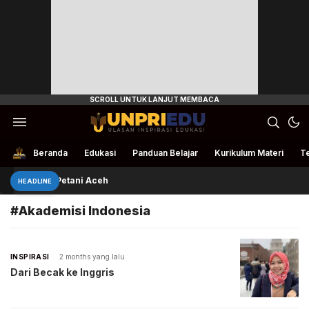
Ulasan Inspirasi Edukasi
UnpriEdu
Beranda
Edukasi
Panduan Belajar
Kurikulum Materi
Te
Rivan Bantu Petani Aceh
HEADLINE
#Akademisi Indonesia
INSPIRASI
2 months yang lalu
Dari Becak ke Inggris