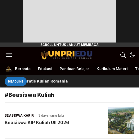
Ulasan Inspirasi Edukasi
UnpriEdu
Beranda
Edukasi
Panduan Belajar
Kurikulum Materi
Te
Beasiswa Gratis Kuliah Romania
HEADLINE
#Beasiswa Kuliah
BEASISWA KARIR
3 days yang lalu
Beasiswa KIP Kuliah UII 2026