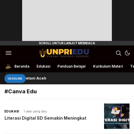
Ulasan Inspirasi Edukasi
UnpriEdu
Beranda
Edukasi
Panduan Belajar
Kurikulum Materi
Te
ivan Bantu Petani Aceh
HEADLINE
#Canva Edu
EDUKASI
1 year yang lalu
Literasi Digital SD Semakin Meningkat