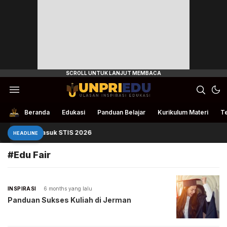
Ulasan Inspirasi Edukasi
UnpriEdu
Beranda
Edukasi
Panduan Belajar
Kurikulum Materi
Te
Panduan Masuk STIS 2026
HEADLINE
#Edu Fair
INSPIRASI
6 months yang lalu
Panduan Sukses Kuliah di Jerman