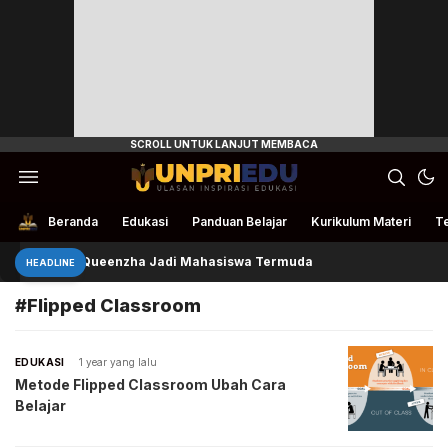
Ulasan Inspirasi Edukasi
UnpriEdu
Beranda
Edukasi
Panduan Belajar
Kurikulum Materi
Te
Queenzha Jadi Mahasiswa Termuda
HEADLINE
#Flipped Classroom
EDUKASI
1 year yang lalu
Metode Flipped Classroom Ubah Cara
Belajar