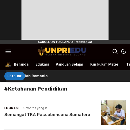
Ulasan Inspirasi Edukasi
UnpriEdu
Beranda
Edukasi
Panduan Belajar
Kurikulum Materi
Te
a Gratis Kuliah Romania
HEADLINE
#Ketahanan Pendidikan
EDUKASI
5 months yang lalu
Semangat TKA Pascabencana Sumatera