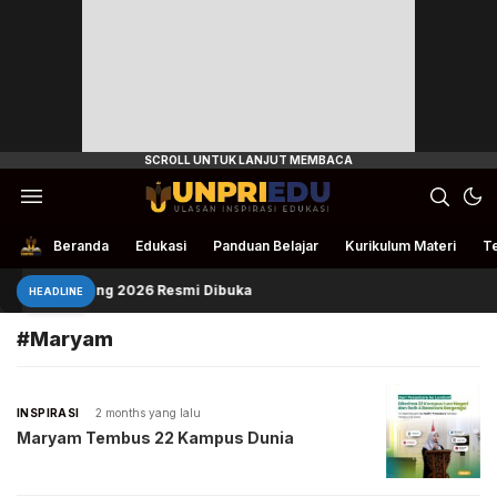
Ulasan Inspirasi Edukasi
UnpriEdu
Beranda
Edukasi
Panduan Belajar
Kurikulum Materi
Te
Chevening 2026 Resmi Dibuka
HEADLINE
#Maryam
INSPIRASI
2 months yang lalu
Maryam Tembus 22 Kampus Dunia