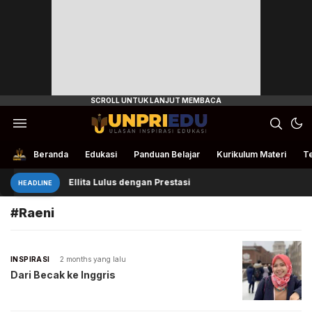
Ulasan Inspirasi Edukasi
UnpriEdu
Beranda
Edukasi
Panduan Belajar
Kurikulum Materi
Te
Ellita Lulus dengan Prestasi
HEADLINE
#Raeni
INSPIRASI
2 months yang lalu
Dari Becak ke Inggris