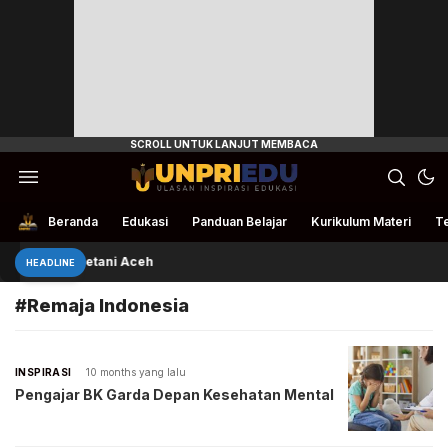
Ulasan Inspirasi Edukasi
UnpriEdu
Beranda
Edukasi
Panduan Belajar
Kurikulum Materi
Te
ivan Bantu Petani Aceh
HEADLINE
#Remaja Indonesia
INSPIRASI
10 months yang lalu
Pengajar BK Garda Depan Kesehatan Mental