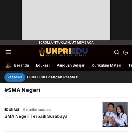
Ulasan Inspirasi Edukasi
UnpriEdu
Beranda
Edukasi
Panduan Belajar
Kurikulum Materi
Te
Ellita Lulus dengan Prestasi
HEADLINE
#SMA Negeri
EDUKASI
5 months yang lalu
SMA Negeri Terbaik Surabaya