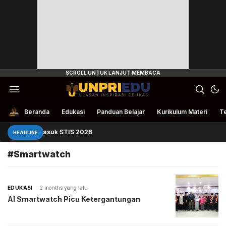
Ulasan Inspirasi Edukasi
UnpriEdu
Beranda
Edukasi
Panduan Belajar
Kurikulum Materi
Te
Panduan Masuk STIS 2026
HEADLINE
#Smartwatch
EDUKASI
2 months yang lalu
AI Smartwatch Picu Ketergantungan