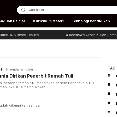
anduan Belajar
Kurikulum Materi
Teknologi Pendidikan
ti BCA Resmi Dibuka
4 Beasiswa Gratis Kuliah Romania
TAG
SI
6 months yang lalu
nia Dirikan Penerbit Ramah Tuli
#
a, seorang teman tuli, mendirikan penerbit dan toko buku
#
mah inklusi. Ia membuktikan
#
#
udah ditampilkan semua
#