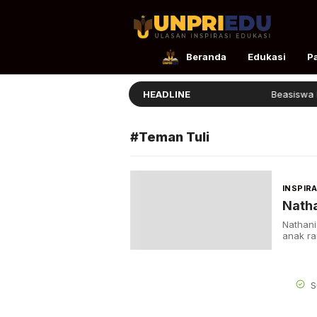
UnpriEdu
Ulasan Inspirasi Edukasi
Beranda
Edukasi
P
Rivan Bantu Petani Aceh
HEADLINE
Beasiswa Bak
#Teman Tuli
INSPIRA
Natha
Nathani
anak ra
S