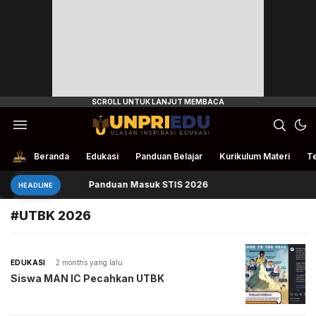
Ulasan Inspirasi Edukasi
UnpriEdu
Beranda
Edukasi
Panduan Belajar
Kurikulum Materi
Te
ka
Panduan Masuk STIS 2026
HEADLINE
#UTBK 2026
EDUKASI
2 months yang lalu
Siswa MAN IC Pecahkan UTBK