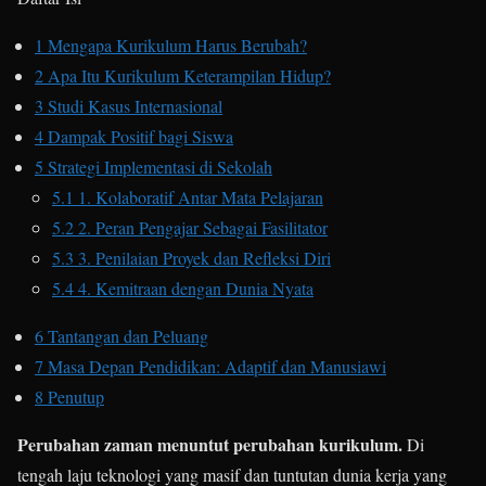
1
Mengapa Kurikulum Harus Berubah?
2
Apa Itu Kurikulum Keterampilan Hidup?
3
Studi Kasus Internasional
4
Dampak Positif bagi Siswa
5
Strategi Implementasi di Sekolah
5.1
1. Kolaboratif Antar Mata Pelajaran
5.2
2. Peran Pengajar Sebagai Fasilitator
5.3
3. Penilaian Proyek dan Refleksi Diri
5.4
4. Kemitraan dengan Dunia Nyata
6
Tantangan dan Peluang
7
Masa Depan Pendidikan: Adaptif dan Manusiawi
8
Penutup
Perubahan zaman menuntut perubahan kurikulum.
Di
tengah laju teknologi yang masif dan tuntutan dunia kerja yang