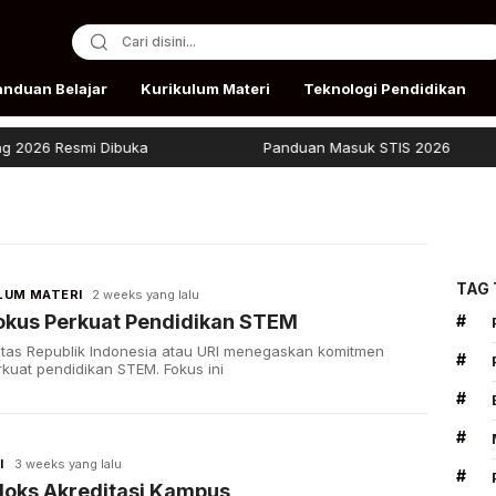
anduan Belajar
Kurikulum Materi
Teknologi Pendidikan
26 Resmi Dibuka
Panduan Masuk STIS 2026
TAG
LUM MATERI
2 weeks yang lalu
okus Perkuat Pendidikan STEM
#
itas Republik Indonesia atau URI menegaskan komitmen
#
uat pendidikan STEM. Fokus ini
#
#
I
3 weeks yang lalu
#
doks Akreditasi Kampus