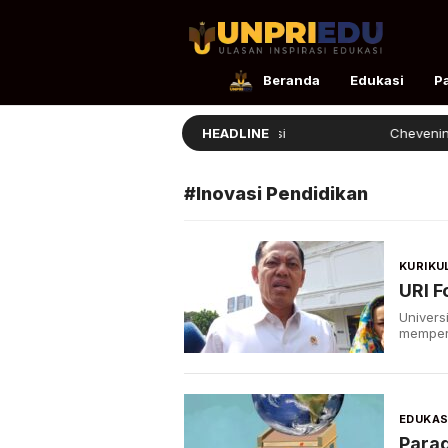
UnpriEdu
Ulasan Inspirasi Edukasi
Beranda
Edukasi
P
Ellita Lulus dengan Prestasi
HEADLINE
Chevening 20
#Inovasi Pendidikan
KURIKU
URI F
Univers
memperk
EDUKAS
Para