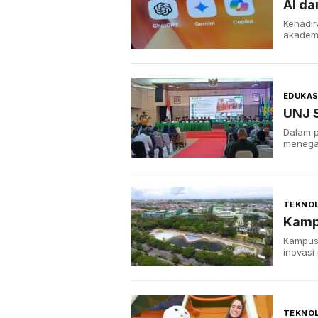
AI da
Kehadi
akademi
EDUKAS
UNJ S
Dalam p
menega
TEKNOL
Kampu
Kampus 
inovasi
TEKNOL