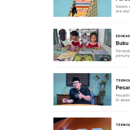
Sistem 
era dis
EDUKAS
Buku 
Perubah
perluny
TEKNOL
Pesa
Pesantr
Di abad
TEKNOL