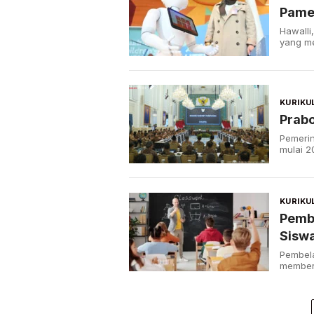
Pame
Hawalli
yang me
KURIKU
Prabo
Pemerin
mulai 20
KURIKU
Pembe
Sisw
Pembela
memberi