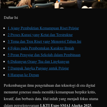
Daftar Isi
1
Ajang Pembuktian Kemampuan Riset Pelajar
2
Proses Kurasi yang Ketat dan Terstruktur
3
Tema dan Tren Riset yang Menonjol Tahun Ini
4
Fokus pada Pembentukan Karakter Ilmiah
5
Peran Pengajar dan Sekolah dalam Pembinaan
6
Dukungan Orang Tua dan Lingkungan
7
Dampak Jangka Panjang untuk Pelajar
8
Harapan ke Depan
Perkembangan ilmu pengetahuan dan teknologi di era digital
menuntut generasi muda memiliki kemampuan berpikir kritis,
kreatif, dan berbasis data. Hal inilah yang menjadi fokus utama
LKTI Expo SMAI Alazka 2025
dalam penyelenggaraan
,