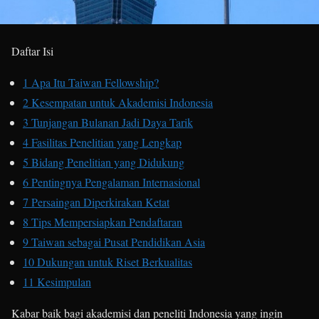
Daftar Isi
1
Apa Itu Taiwan Fellowship?
2
Kesempatan untuk Akademisi Indonesia
3
Tunjangan Bulanan Jadi Daya Tarik
4
Fasilitas Penelitian yang Lengkap
5
Bidang Penelitian yang Didukung
6
Pentingnya Pengalaman Internasional
7
Persaingan Diperkirakan Ketat
8
Tips Mempersiapkan Pendaftaran
9
Taiwan sebagai Pusat Pendidikan Asia
10
Dukungan untuk Riset Berkualitas
11
Kesimpulan
Kabar baik bagi akademisi dan peneliti Indonesia yang ingin