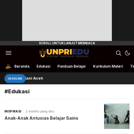
Ulasan Inspirasi Edukasi
UnpriEdu
Beranda
Edukasi
Panduan Belajar
Kurikulum Materi
Te
an Bantu Petani Aceh
HEADLINE
#Edukasi
INSPIRASI
2 months yang lalu
Anak-Anak Antusias Belajar Sains