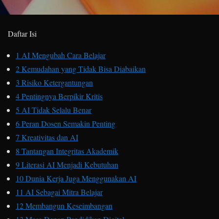
Daftar Isi
1
AI Mengubah Cara Belajar
2
Kemudahan yang Tidak Bisa Diabaikan
3
Risiko Ketergantungan
4
Pentingnya Berpikir Kritis
5
AI Tidak Selalu Benar
6
Peran Dosen Semakin Penting
7
Kreativitas dan AI
8
Tantangan Integritas Akademik
9
Literasi AI Menjadi Kebutuhan
10
Dunia Kerja Juga Menggunakan AI
11
AI Sebagai Mitra Belajar
12
Membangun Keseimbangan