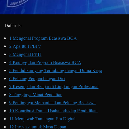
Daftar Isi
1
Mengenal Program Beasiswa BCA
2
Apa Itu PPBP?
3
Mengenal PPTI
4
Keunggulan Program Beasiswa BCA
5
Pendidikan yang Terhubung dengan Dunia Kerja
6
Peluang Pengembangan Diri
7
Kesempatan Belajar di Lingkungan Profesional
8
Tingginya Minat Pendaftar
9
Pentingnya Memanfaatkan Peluang Beasiswa
10
Kontribusi Dunia Usaha terhadap Pendidikan
11
Menjawab Tantangan Era Digital
12
Investasi untuk Masa Depan