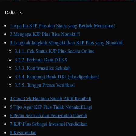
Daftar Isi
1
Apa Itu KJP Plus dan Siapa yang Berhak Menerima?
2
Mengapa KJP Plus Bisa Nonaktif?
3
Langkah-langkah Mengaktifkan KJP Plus yang Nonaktif
3.1
1. Cek Status KJP Plus Secara Online
3.2
2. Perbarui Data DTKS
3.3
3. Konfirmasi ke Sekolah
3.4
4. Kunjungi Bank DKI (jika diperlukan)
3.5
5. Tunggu Proses Verifikasi
4
Cara Cek Bantuan Sudah Aktif Kembali
5
Tips Agar KJP Plus Tidak Nonaktif Lagi
6
Peran Sekolah dan Pemerintah Daerah
7
KJP Plus Sebagai Investasi Pendidikan
8
Kesimpulan