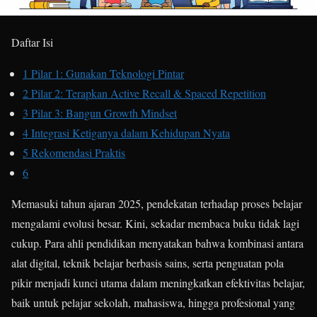
Daftar Isi
1
Pilar 1: Gunakan Teknologi Pintar
2
Pilar 2: Terapkan Active Recall & Spaced Repetition
3
Pilar 3: Bangun Growth Mindset
4
Integrasi Ketiganya dalam Kehidupan Nyata
5
Rekomendasi Praktis
6
Memasuki tahun ajaran 2025, pendekatan terhadap proses belajar
mengalami evolusi besar. Kini, sekadar membaca buku tidak lagi
cukup. Para ahli pendidikan menyatakan bahwa kombinasi antara
alat digital, teknik belajar berbasis sains, serta penguatan pola
pikir menjadi kunci utama dalam meningkatkan efektivitas belajar,
baik untuk pelajar sekolah, mahasiswa, hingga profesional yang