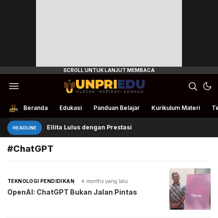
Ulasan Inspirasi Edukasi
UnpriEdu
Beranda
Edukasi
Panduan Belajar
Kurikulum Materi
Te
Ellita Lulus dengan Prestasi
HEADLINE
#ChatGPT
TEKNOLOGI PENDIDIKAN
4 months yang lalu
OpenAI: ChatGPT Bukan Jalan Pintas