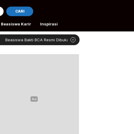
CARI
Beasiswa Karir
Inspirasi
 Bakti BCA Resmi Dibuka
4 Beasiswa Gratis Kuliah Rom