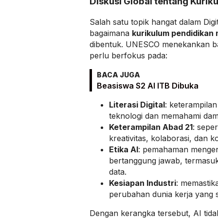
Diskusi Global tentang Kuri
Salah satu topik hangat dalam Dig
bagaimana
kurikulum pendidikan
dibentuk. UNESCO menekankan ba
perlu berfokus pada:
BACA JUGA
Beasiswa S2 AI ITB Dibuka
Literasi Digital
: keterampila
teknologi dan memahami da
Keterampilan Abad 21
: seper
kreativitas, kolaborasi, dan k
Etika AI
: pemahaman mengen
bertanggung jawab, termasuk
data.
Kesiapan Industri
: memastik
perubahan dunia kerja yang se
Dengan kerangka tersebut, AI tidak