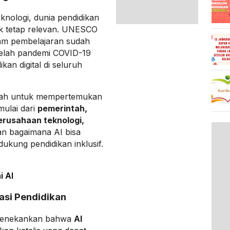
knologi, dunia pendidikan
k tetap relevan. UNESCO
am pembelajaran sudah
telah pandemi COVID-19
an digital di seluruh
adah untuk mempertemukan
ulai dari
pemerintah,
perusahaan teknologi,
an bagaimana AI bisa
ukung pendidikan inklusif.
i AI
asi Pendidikan
 menekankan bahwa
AI