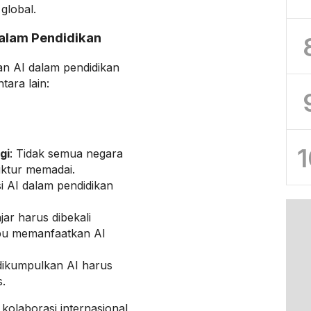
 global.
alam Pendidikan
n AI dalam pendidikan
tara lain:
1
gi
: Tidak semua negara
uktur memadai.
si AI dalam pendidikan
jar harus dibekali
u memanfaatkan AI
 dikumpulkan AI harus
s.
laborasi internasional