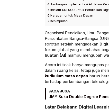
4
Tantangan Implementasi AI dalam Pen
5
Inisiatif UNESCO untuk Pendidikan Digi
6
Harapan untuk Masa Depan
7
Kesimpulan
Organisasi Pendidikan, Ilmu Peng
Perserikatan Bangsa-Bangsa (UNE
sorotan setelah mengadakan
Digi
forum global yang membahas ba
buatan (AI)
mampu mengubah waja
Acara ini tidak hanya mengupas
pe
dalam ruang kelas, tetapi juga me
kurikulum masa depan
harus bera
terhadap perkembangan teknologi
BACA JUGA
UMY Buka Double Degree Peme
Latar Belakang Digital Learn