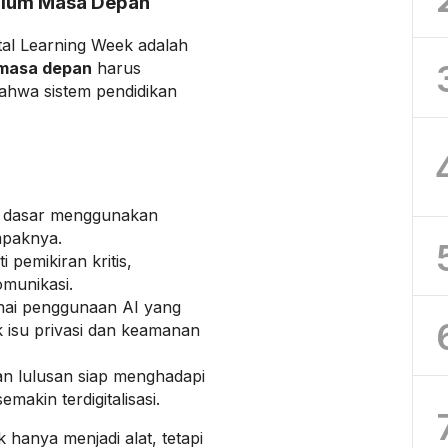
kulum Masa Depan
ital Learning Week adalah
 masa depan
harus
hwa sistem pendidikan
n dasar menggunakan
mpaknya.
ti pemikiran kritis,
omunikasi.
ai penggunaan AI yang
 isu privasi dan keamanan
an lulusan siap menghadapi
makin terdigitalisasi.
 hanya menjadi alat, tetapi