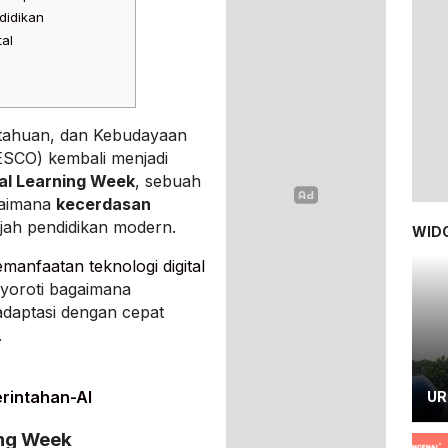
didikan
tal
etahuan, dan Kebudayaan
SCO) kembali menjadi
tal Learning Week
, sebuah
gaimana
kecerdasan
h pendidikan modern.
WIDG
manfaatan teknologi digital
nyoroti bagaimana
daptasi dengan cepat
.
rintahan-AI
UR
ing Week