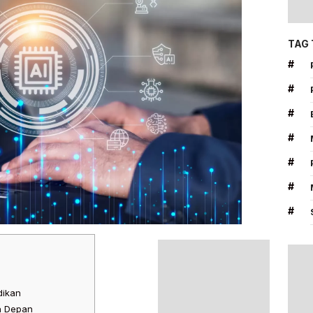
TAG
#
#
#
#
#
#
#
dikan
a Depan