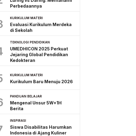
Luring vs Daring: Memahami
Perbedaannya
KURIKULUM MATERI
3
Evaluasi Kurikulum Merdeka
di Sekolah
TEKNOLOGI PENDIDIKAN
4
UMEDHICON 2025 Perkuat
Jejaring Global Pendidikan
Kedokteran
5
KURIKULUM MATERI
Kurikulum Baru Menuju 2026
PANDUAN BELAJAR
6
Mengenal Unsur 5W+1H
Berita
INSPIRASI
7
Siswa Disabilitas Harumkan
Indonesia di Ajang Kuliner