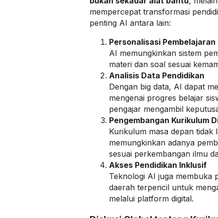
bukan sekadar alat bantu
, melai
mempercepat transformasi pendid
penting AI antara lain:
Personalisasi Pembelajaran
AI memungkinkan sistem pem
materi dan soal sesuai kemam
Analisis Data Pendidikan
Dengan big data, AI dapat m
mengenai progres belajar si
pengajar mengambil keputusan
Pengembangan Kurikulum D
Kurikulum masa depan tidak lag
memungkinkan adanya pemba
sesuai perkembangan ilmu da
Akses Pendidikan Inklusif
Teknologi AI juga membuka p
daerah terpencil untuk menga
melalui platform digital.