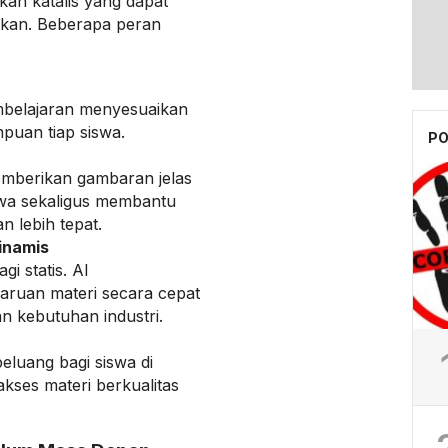
nkan katalis yang dapat
ikan. Beberapa peran
belajaran menyesuaikan
puan tiap siswa.
PO
emberikan gambaran jelas
swa sekaligus membantu
 lebih tepat.
inamis
i statis. AI
ruan materi secara cepat
n kebutuhan industri.
eluang bagi siswa di
kses materi berkualitas