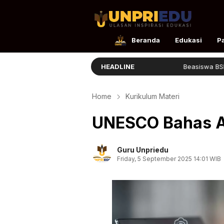
UnpriEdu
Ulasan Inspirasi Edukasi
Beranda
Edukasi
P
Panduan Masuk STIS 2026
HEADLINE
Beasiswa BSI Afirmasi D
Home
Kurikulum Materi
UNESCO Bahas AI
Guru Unpriedu
Friday, 5 September 2025 14:01 WIB